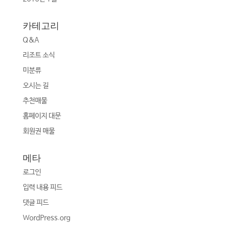
카테고리
Q&A
리조트 소식
미분류
오시는 길
추천매물
홈페이지 대문
회원권 매물
메타
로그인
입력 내용 피드
댓글 피드
WordPress.org