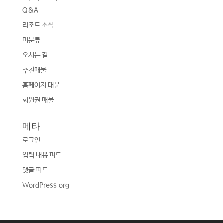
Q&A
리조트 소식
미분류
오시는 길
추천매물
홈페이지 대문
회원권 매물
메타
로그인
입력 내용 피드
댓글 피드
WordPress.org